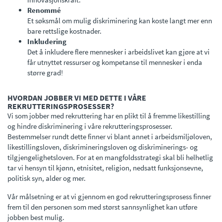
Renommé
Et søksmål om mulig diskriminering kan koste langt mer enn
bare rettslige kostnader.
Inkludering
Det å inkludere flere mennesker i arbeidslivet kan gjøre at vi
får utnyttet ressurser og kompetanse til mennesker i enda
større grad!
HVORDAN JOBBER VI MED DETTE I VÅRE
REKRUTTERINGSPROSESSER?
Vi som jobber med rekruttering har en plikt til å fremme likestilling
og hindre diskriminering i våre rekrutteringsprosesser.
Bestemmelser rundt dette finner vi blant annet i arbeidsmiljøloven,
likestillingsloven, diskrimineringsloven og diskriminerings- og
tilgjengelighetsloven. For at en mangfoldsstrategi skal bli helhetlig
tar vi hensyn til kjønn, etnisitet, religion, nedsatt funksjonsevne,
politisk syn, alder og mer.
Vår målsetning er at vi gjennom en god rekrutteringsprosess finner
frem til den personen som med størst sannsynlighet kan utføre
jobben best mulig.