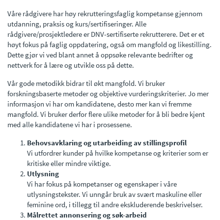
Våre rådgivere har høy rekrutteringsfaglig kompetanse gjennom
utdanning, praksis og kurs/sertifiseringer. Alle
rådgivere/prosjektledere er DNV-sertifiserte rekrutterere. Det er et
høyt fokus på faglig oppdatering, også om mangfold og likestilling.
Dette gjør vi ved blant annet å oppsøke relevante bedrifter og
nettverk for å lære og utvikle oss på dette.
Vår gode metodikk bidrar til økt mangfold. Vi bruker
forskningsbaserte metoder og objektive vurderingskriterier. Jo mer
informasjon vi har om kandidatene, desto mer kan vi fremme
mangfold. Vi bruker derfor flere ulike metoder for å bli bedre kjent
med alle kandidatene vi har i prosessene.
Behovsavklaring og utarbeiding av stillingsprofil
Vi utfordrer kunder på hvilke kompetanse og kriterier som er
kritiske eller mindre viktige.
Utlysning
Vi har fokus på kompetanser og egenskaper i våre
utlysningstekster. Vi unngår bruk av svært maskuline eller
feminine ord, i tillegg til andre ekskluderende beskrivelser.
Målrettet annonsering og søk-arbeid