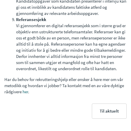
Kandidatoppgaver som kandidaten presenterer i intervju kan
gi oss et innblikk av kandidatens faktiske atferd og
gjennomføring av relevante arbeidsoppgaver.
Referansesjekk
Vi gjennomfører en digital referansesjekk som i større grad er
objektiv enn ustrukturerte telefonsamtaler. Referanser kan gi
oss et godt bilde av en person, men referansepersoner er ikke
alltid til å stole på. Referansepersoner kan ha egne agendaer
og initiativ for å gi bedre eller mindre gode tilbakemeldinger.
Derfor innhenter vi alltid informasjon fra minst tre personer
som til sammen utgjør et mangfold og ofte har hatt en
overordnet, likestilt og underordnet rolle til kandidaten.
Har du behov for rekrutteringshjelp eller ønsker å høre mer om vår
metodikk og hvordan vi jobber? Ta kontakt med en av våre dyktige
rådgivere
her
.
Til aktuelt