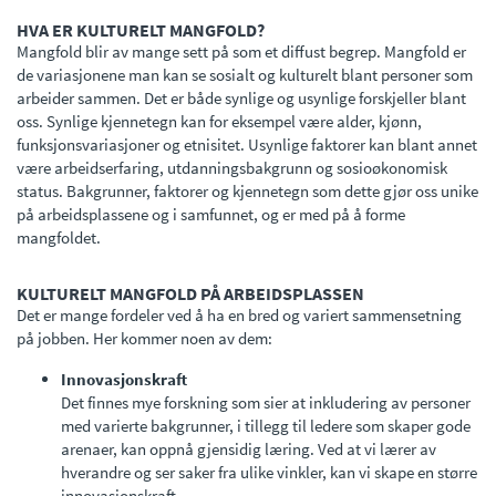
HVA ER KULTURELT MANGFOLD?
Mangfold blir av mange sett på som et diffust begrep. Mangfold er
de variasjonene man kan se sosialt og kulturelt blant personer som
arbeider sammen. Det er både synlige og usynlige forskjeller blant
oss. Synlige kjennetegn kan for eksempel være alder, kjønn,
funksjonsvariasjoner og etnisitet. Usynlige faktorer kan blant annet
være arbeidserfaring, utdanningsbakgrunn og sosioøkonomisk
status. Bakgrunner, faktorer og kjennetegn som dette gjør oss unike
på arbeidsplassene og i samfunnet, og er med på å forme
mangfoldet.
KULTURELT MANGFOLD PÅ ARBEIDSPLASSEN
Det er mange fordeler ved å ha en bred og variert sammensetning
på jobben. Her kommer noen av dem:
Innovasjonskraft
Det finnes mye forskning som sier at inkludering av personer
med varierte bakgrunner, i tillegg til ledere som skaper gode
arenaer, kan oppnå gjensidig læring. Ved at vi lærer av
hverandre og ser saker fra ulike vinkler, kan vi skape en større
innovasjonskraft.